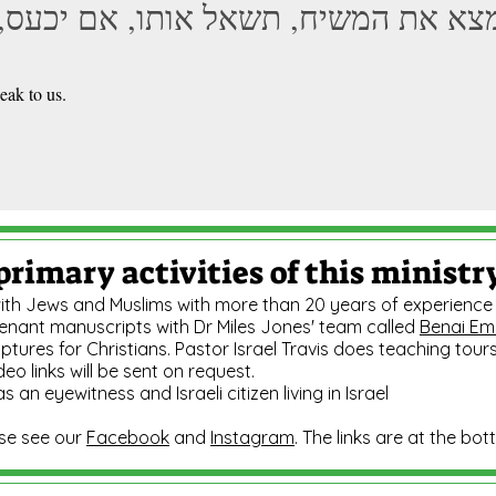
מצא את המשיח, תשאל אותו, אם יכעס,
eak to us.
primary activities of this ministr
h Jews and Muslims with more than 20 years of experience in
nant manuscripts with Dr Miles Jones' team called
Benai Emu
tures for Christians. Pastor Israel Travis does teaching tours
eo links will be sent on request.
s an eyewitness and Israeli citizen living in Israel
ase see our
Facebook
and
Instagram
. The links are at the bo