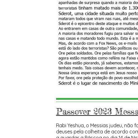
apanhadas de surpresa quando a maioria dos 
s tinham matado mais de 1.300
terrorista
Sderot, uma cidade situada muito pert
mataram todos que viram nas ruas, até mes
Sderot é o epicentro deste ataque e muitos 
Ao entrarem em casas de outra comunidade, 
A maioria dos moradores fugiu para salvar su
nas casas e matando todo mundo. Esta é a m
Mas, de acordo com a Fox News, os e-mails 
está do lado dos terroristas? São políticos ou
Ore pelos soldados. Ore pelas famílias que 
agora estão mantidos como reféns na Faixa
Os dias estão piorando, já sabemos, estamo
tenhais medo. Tais coisas devem acontecer, 
Nossa única esperança está em Jesus nosso S
Por favor, ore pela proteção do povo escolhi
Sderot é o lugar de nascimento do Min
Passover 2023 Mess
Rabi Yeshua, o Messias judeu, não 
deuses pela colheita de acordo com 
a guardar a Páscoa no dia 14 de Niss