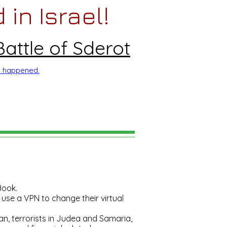
in Israel!
Battle of Sderot
le happened.
Book.
use a VPN to change their virtual
ran, terrorists in Judea and Samaria,