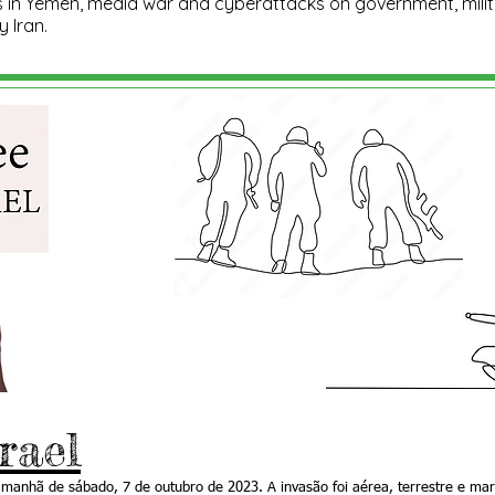
bels in Yemen, media war and cyberattacks on government, milit
y Iran.
rael
 manhã de sábado, 7 de outubro de 2023. A invasão foi aérea, terrestre e mar