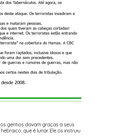
sta dos Tabernáculos. Até agora, os
cos deste ataque. Os terroristas invadiram e
casas e mataram pessoas.
dos quais tiveram as cabeças cortadas!
ua e internet. Os terroristas estão entrando
ndência.
terrorista” na cobertura do Hamas. A CBC
e foram raptados, inclusive idosos e que
endo uma dor sem precedentes.
ar de guerras e rumores de guerras, mas não
s certos nestes dias de tribulação.
n desde 2008.
e os gentios davam graças a seus
raico, que é lunar. Ele os instruiu