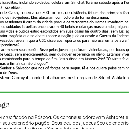
israelitas, incluindo soldados, celebraram Simchat Torá no sábado após a Fe
 Israelitas.
o de Gaza, a cerca de 700 metros de d
istância, foi um dos principais fo
mo os não-judeus. Eles atacaram com ódio e de forma desumana.
dos residentes fugiram da cidade porque os terroristas do Hamas invadiram 
os soldados israelitas encontraram 40 bebés e crianças massacrados, alguns 
as vidas e outros estão escondidos em suas casas há quatro dias, sem luz, ág
aior tragédia que se abateu sobre a nação judaica desde a Guerra da Indepe
vazados revelam que a CBC disse aos repórteres para não usarem a palavra “
 jornalistas?
ficaram sem seus bebês. Reze pelas jovens que foram violentadas, por todos qu
 de Gaza, sem medicamentos, sem qualquer esperança ou alívio. Estamos viv
s caminhando para o tempo do fim. Jesus disse em Mateus 24:6 “Ouvireis fal
mas o fim ainda não chegou.”
enhor e Salvador que nos dá forças para seguir, fé e nos guiará pelos caminho
do de Deus.
istério Carmiyah, onde trabalhamos nesta região de Sderot-Ashkelo
age
foi crucificado na Páscoa. Os cananeus adoravam Ashtoret 
seu calendário pagão. Deus deu aos judeus Seu calendário heb
an. Foi neste dia que Yeshua foi crucificado.