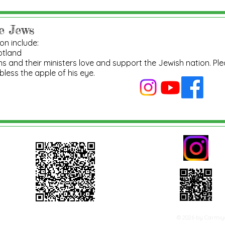
he Jews
on include:
otland
and their ministers love and support the Jewish nation. Plea
bless the apple of his eye.
© 2026 by Carmiya