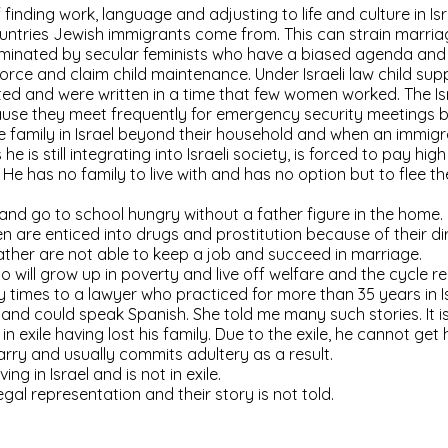
nding work, language and adjusting to life and culture in Israe
ountries Jewish immigrants come from. This can strain marriag
dominated by secular feminists who have a biased agenda and
rce and claim child maintenance. Under Israeli law child supp
ted and were written in a time that few women worked. The Is
ecause they meet frequently for emergency security meetings 
family in Israel beyond their household and when an immigran
is still integrating into Israeli society, is forced to pay high
He has no family to live with and has no option but to flee th
y and go to school hungry without a father figure in the home.
en are enticed into drugs and prostitution because of their d
father are not able to keep a job and succeed in marriage.
o will grow up in poverty and live off welfare and the cycle r
ny times to a lawyer who practiced for more than 35 years in
a and could speak Spanish. She told me many such stories. It
 in exile having lost his family. Due to the exile, he cannot ge
arry and usually commits adultery as a result.
ng in Israel and is not in exile.
al representation and their story is not told.