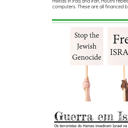
militias in Iraq and Iran, Houthi re
computers.​ These are all financed b
Guerra em Is
Os terroristas do Hamas invadiram Israel na