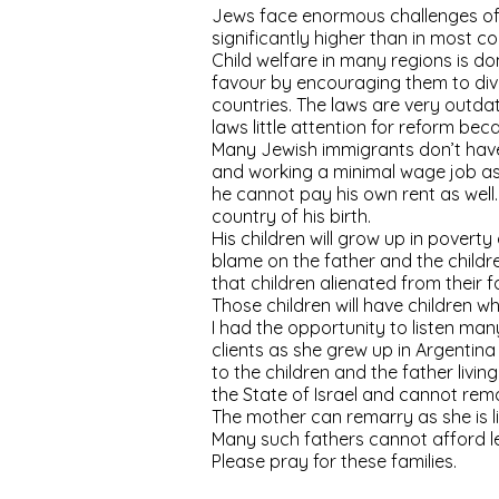
Jews face enormous challenges of fi
significantly higher than in most c
Child welfare in many regions is 
favour by encouraging them to divo
countries. The laws are very outda
laws little attention for reform b
Many Jewish immigrants don’t have 
and working a minimal wage job as he 
he cannot pay his own rent as well. 
country of his birth.
His children will grow up in povert
blame on the father and the childr
that children alienated from their 
Those children will have children wh
I had the opportunity to listen ma
clients as she grew up in Argentin
to the children and the father living
the State of Israel and cannot rem
The mother can remarry as she is livi
Many such fathers cannot afford leg
Please pray for these families.